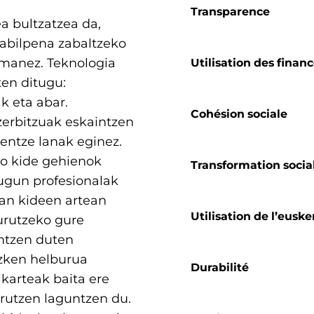
Transparence
a bultzatzea da,
abilpena zabaltzeko
manez. Teknologia
Utilisation des finan
ten ditugu:
ak eta abar.
Cohésion sociale
erbitzuak eskaintzen
tentze lanak eginez.
ko kide gehienok
Transformation socia
tugun profesionalak
ean kideen artean
Utilisation de l’euske
urutzeko gure
intzen duten
azken helburua
Durabilité
lkarteak baita ere
rutzen laguntzen du.