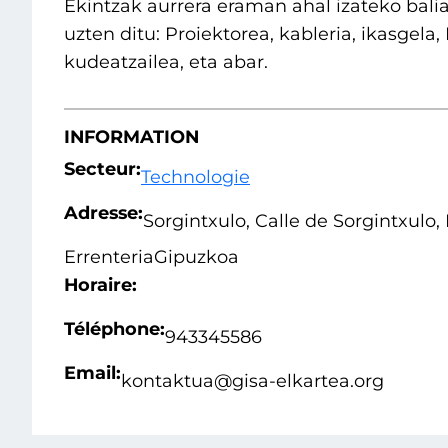
Ekintzak aurrera eraman ahal izateko bali
uzten ditu: Proiektorea, kableria, ikasgela
kudeatzailea, eta abar.
INFORMATION
Secteur:
Technologie
Adresse:
Sorgintxulo, Calle de Sorgintxulo
Errenteria
Gipuzkoa
Horaire:
Téléphone:
943345586
Email:
kontaktua@gisa-elkartea.org