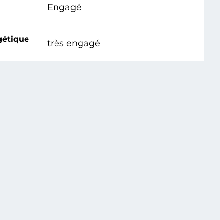
Engagé
gétique
très engagé