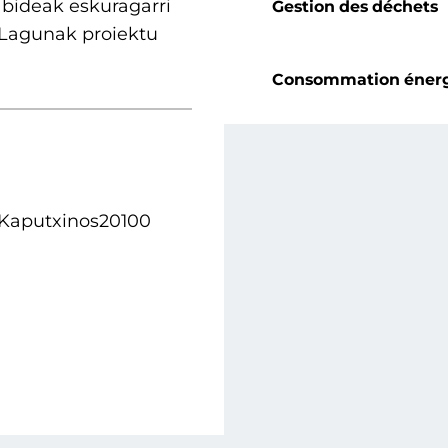
abideak eskuragarri
Gestion des déchets
, Lagunak proiektu
Consommation éner
, Kaputxinos
20100