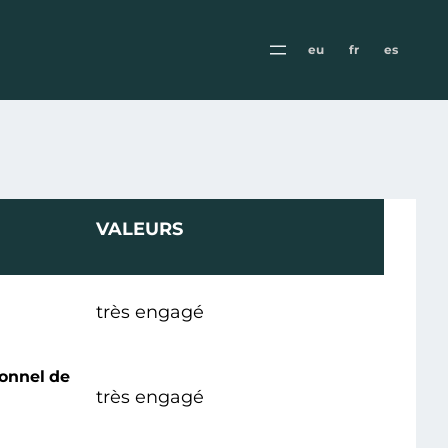
eu
fr
es
VALEURS
très engagé
onnel de
très engagé