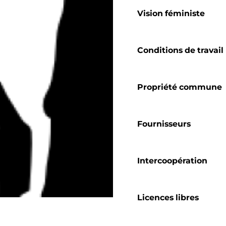
Vision féministe
Conditions de travail
Propriété commune
Fournisseurs
Intercoopération
Licences libres