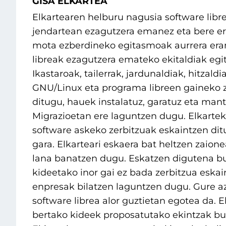
GISA ELKARTEA
Elkartearen helburu nagusia software libre
jendartean ezagutzera emanez eta bere er
mota ezberdineko egitasmoak aurrera era
libreak ezagutzera emateko ekitaldiak egi
Ikastaroak, tailerrak, jardunaldiak, hitzaldi
GNU/Linux eta programa libreen gaineko z
ditugu, hauek instalatuz, garatuz eta man
Migrazioetan ere laguntzen dugu. Elkarte
software askeko zerbitzuak eskaintzen di
gara. Elkarteari eskaera bat heltzen zaion
lana banatzen dugu. Eskatzen digutena b
kideetako inor gai ez bada zerbitzua eska
enpresak bilatzen laguntzen dugu. Gure 
software librea alor guztietan egotea da. E
bertako kideek proposatutako ekintzak bu