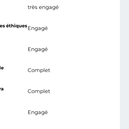
très engagé
ces éthiques
Engagé
Engagé
le
Complet
ra
Complet
Engagé