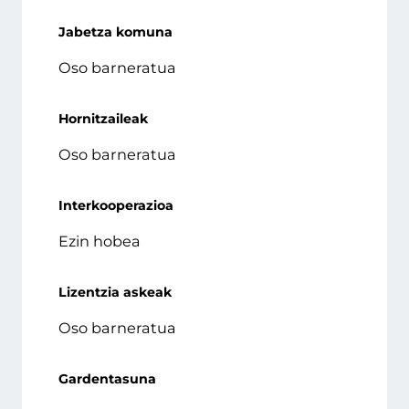
Jabetza komuna
Oso barneratua
Hornitzaileak
Oso barneratua
Interkooperazioa
Ezin hobea
Lizentzia askeak
Oso barneratua
Gardentasuna