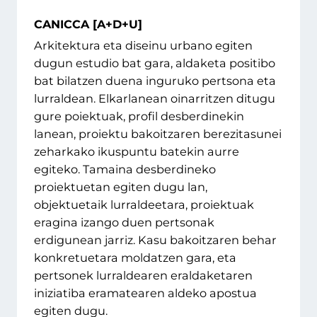
CANICCA [A+D+U]
Arkitektura eta diseinu urbano egiten
dugun estudio bat gara, aldaketa positibo
bat bilatzen duena inguruko pertsona eta
lurraldean. Elkarlanean oinarritzen ditugu
gure poiektuak, profil desberdinekin
lanean, proiektu bakoitzaren berezitasunei
zeharkako ikuspuntu batekin aurre
egiteko. Tamaina desberdineko
proiektuetan egiten dugu lan,
objektuetaik lurraldeetara, proiektuak
eragina izango duen pertsonak
erdigunean jarriz. Kasu bakoitzaren behar
konkretuetara moldatzen gara, eta
pertsonek lurraldearen eraldaketaren
iniziatiba eramatearen aldeko apostua
egiten dugu.