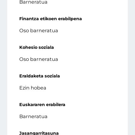
Barneratua
Finantza etikoen erabilpena
Oso barneratua
Kohesio soziala
Oso barneratua
Eraldaketa soziala
Ezin hobea
Euskararen erabilera
Barneratua
Jasangarritasuna