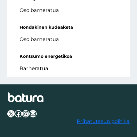
Oso barneratua
Hondakinen kudeaketa
Oso barneratua
Kontsumo energetikoa
Barneratua
X
Facebook
Instagram
Mail
Pribatutasun politika