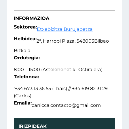
INFORMAZIOA
Sektorea:
Etxebizitza Burujabetza
Helbidea:
2ª, Harrobi Plaza, 5
48003
Bilbao
Bizkaia
Ordutegia:
8:00 – 15:00 (Astelehenetik- Ostiralera)
Telefonoa:
'+34 673 13 36 55 (Thais) // +34 619 82 31 29
(Carlos)
Emaila:
canicca.contacto@gmail.com
IRIZPIDEAK