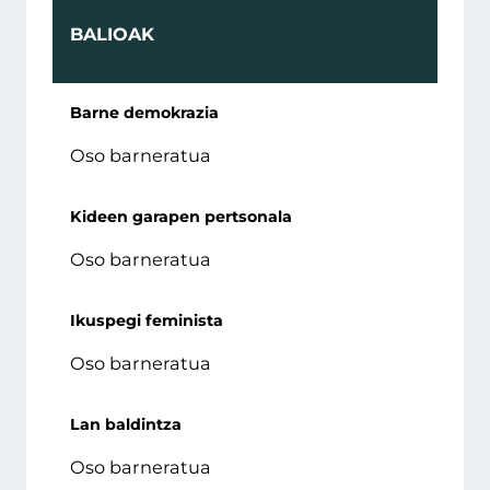
BALIOAK
Barne demokrazia
Oso barneratua
Kideen garapen pertsonala
Oso barneratua
Ikuspegi feminista
Oso barneratua
Lan baldintza
Oso barneratua