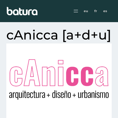
eu
fr
es
cAnicca [a+d+u]