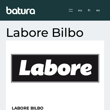
eu
fr
es
Labore Bilbo
LABORE BILBO