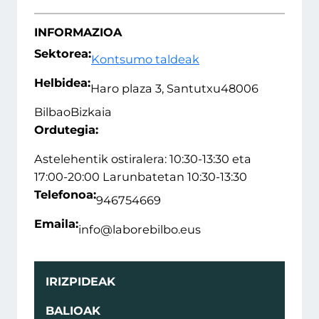
INFORMAZIOA
Sektorea:
Kontsumo taldeak
Helbidea:
Haro plaza 3, Santutxu
48006
Bilbao
Bizkaia
Ordutegia:
Astelehentik ostiralera: 10:30-13:30 eta
17:00-20:00 Larunbatetan 10:30-13:30
Telefonoa:
946754669
Emaila:
info@laborebilbo.eus
IRIZPIDEAK
BALIOAK