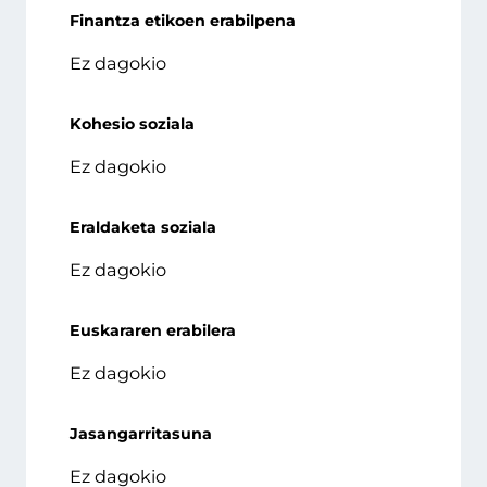
Finantza etikoen erabilpena
Ez dagokio
Kohesio soziala
Ez dagokio
Eraldaketa soziala
Ez dagokio
Euskararen erabilera
Ez dagokio
Jasangarritasuna
Ez dagokio