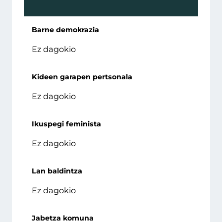
Barne demokrazia
Ez dagokio
Kideen garapen pertsonala
Ez dagokio
Ikuspegi feminista
Ez dagokio
Lan baldintza
Ez dagokio
Jabetza komuna