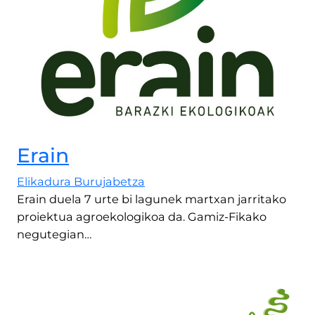
Erain
Elikadura Burujabetza
Erain duela 7 urte bi lagunek martxan jarritako
proiektua agroekologikoa da. Gamiz-Fikako
negutegian…