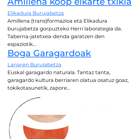
Amillena koop elkarte txikia
Elikadura Burujabetza
Amillena (trans)formazioa eta Elikadura
burujabetza gorpuzteko Herri laborategia da.
Taberna-jatetxea-denda garatzen den
espaziotik…
Boga Garagardoak
Lanaren Burujabetza
Euskal garagardo naturala. Tantaz tanta,
garagardo kultura berriaren olatua osatuz goaz,
tokikotasunetik, zapore…