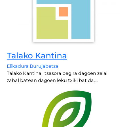
Talako Kantina
Elikadura Burujabetza
Talako Kantina, itsasora begira dagoen zelai
zabal batean dagoen leku txiki bat da.…