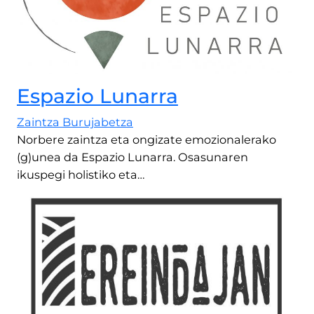
Espazio Lunarra
Zaintza Burujabetza
Norbere zaintza eta ongizate emozionalerako
(g)unea da Espazio Lunarra. Osasunaren
ikuspegi holistiko eta…