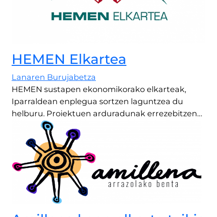
HEMEN Elkartea
Lanaren Burujabetza
HEMEN sustapen ekonomikorako elkarteak,
Iparraldean enplegua sortzen laguntzea du
helburu. Proiektuen arduradunak errezebitzen…