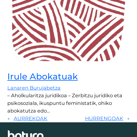
Irule Abokatuak
Lanaren Burujabetza
– Aholkularitza juridikoa – Zerbitzu juridiko eta
psikosoziala, ikuspuntu feministatik, ohiko
abokatutza edo…
←
AURREKOAK
HURRENGOAK
→