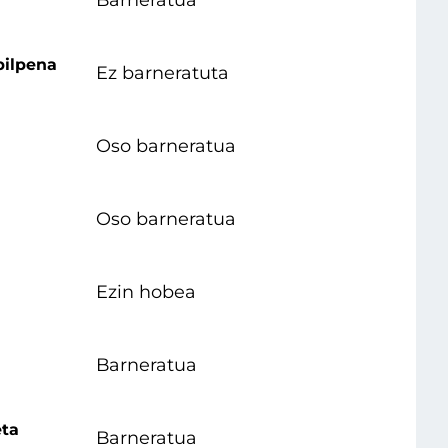
bilpena
Ez barneratuta
Oso barneratua
Oso barneratua
Ezin hobea
Barneratua
ta
Barneratua