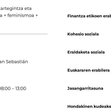
artegintza eta
ra + feminismoa +
Finantza etikoen era
Kohesio soziala
Eraldaketa soziala
an Sebastián
Euskararen erabilera
8:00 – 13:00
Jasangarritasuna
Hondakinen kudeake