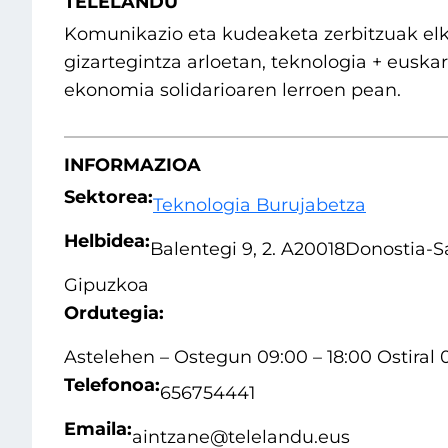
TELELANDU
Komunikazio eta kudeaketa zerbitzuak elk
gizartegintza arloetan, teknologia + euska
ekonomia solidarioaren lerroen pean.
INFORMAZIOA
Sektorea:
Teknologia Burujabetza
Helbidea:
Balentegi 9, 2. A
20018
Donostia-S
Gipuzkoa
Ordutegia:
Astelehen – Ostegun 09:00 – 18:00 Ostiral 0
Telefonoa:
656754441
Emaila:
aintzane@telelandu.eus