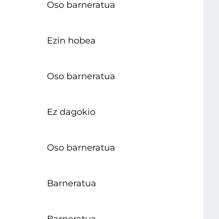
Oso barneratua
Ezin hobea
Oso barneratua
Ez dagokio
Oso barneratua
Barneratua
Barneratua