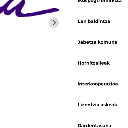
Ikuspegi feminista
Lan baldintza
Jabetza komuna
Hornitzaileak
Interkooperazioa
Lizentzia askeak
Gardentasuna