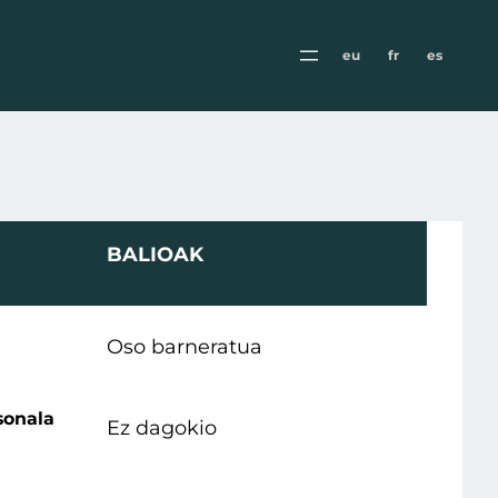
eu
fr
es
BALIOAK
Oso barneratua
sonala
Ez dagokio