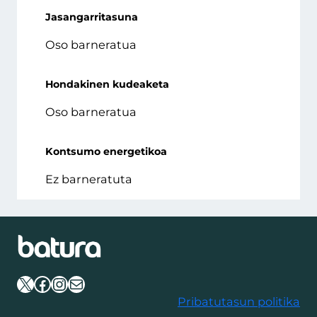
Jasangarritasuna
Oso barneratua
Hondakinen kudeaketa
Oso barneratua
Kontsumo energetikoa
Ez barneratuta
X
Facebook
Instagram
Mail
Pribatutasun politika