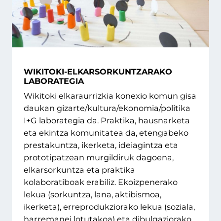
WIKITOKI-ELKARSORKUNTZARAKO
LABORATEGIA
Wikitoki elkaraurrizkia konexio komun gisa
daukan gizarte/kultura/ekonomia/politika
I+G laborategia da. Praktika, hausnarketa
eta ekintza komunitatea da, etengabeko
prestakuntza, ikerketa, ideiagintza eta
prototipatzean murgildiruk dagoena,
elkarsorkuntza eta praktika
kolaboratiboak erabiliz. Ekoizpenerako
lekua (sorkuntza, lana, aktibismoa,
ikerketa), erreprodukziorako lekua (soziala,
harremanei lotutakoa) eta dibulgaziorako