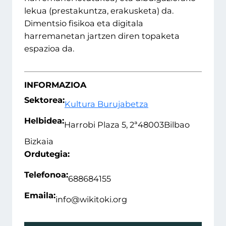
lekua (prestakuntza, erakusketa) da.
Dimentsio fisikoa eta digitala
harremanetan jartzen diren topaketa
espazioa da.
INFORMAZIOA
Sektorea:
Kultura Burujabetza
Helbidea:
Harrobi Plaza 5, 2ª
48003
Bilbao
Bizkaia
Ordutegia:
Telefonoa:
688684155
Emaila:
info@wikitoki.org