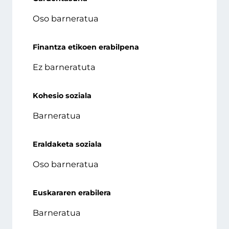
Oso barneratua
Finantza etikoen erabilpena
Ez barneratuta
Kohesio soziala
Barneratua
Eraldaketa soziala
Oso barneratua
Euskararen erabilera
Barneratua