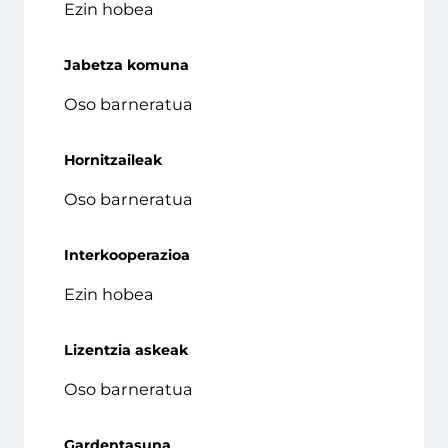
Ezin hobea
Jabetza komuna
Oso barneratua
Hornitzaileak
Oso barneratua
Interkooperazioa
Ezin hobea
Lizentzia askeak
Oso barneratua
Gardentasuna