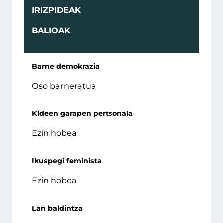
IRIZPIDEAK
BALIOAK
Barne demokrazia
Oso barneratua
Kideen garapen pertsonala
Ezin hobea
Ikuspegi feminista
Ezin hobea
Lan baldintza