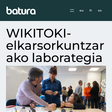
eu
fr
es
WIKITOKI-
elkarsorkuntzar
ako laborategia