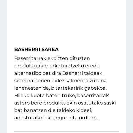
BASHERRI SAREA
Baserritarrak ekoizten dituzten
produktuak merkaturatzeko eredu
alternatibo bat dira Basherri taldeak,
sistema honen bidez salmenta zuzena
lehenesten da, bitartekaririk gabekoa.
Hileko kuota baten truke, baserritarrak
astero bere produktuekin osatutako saski
bat banatzen die taldeko kideei,
adostutako leku, egun eta orduan.