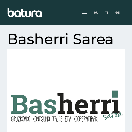
eu
fr
es
Basherri Sarea