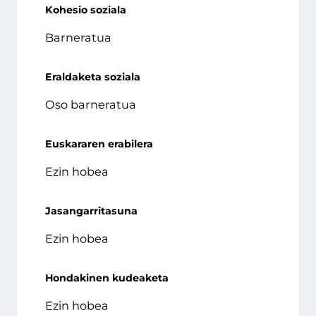
Kohesio soziala
Barneratua
Eraldaketa soziala
Oso barneratua
Euskararen erabilera
Ezin hobea
Jasangarritasuna
Ezin hobea
Hondakinen kudeaketa
Ezin hobea