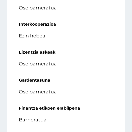
Oso barneratua
Interkooperazioa
Ezin hobea
Lizentzia askeak
Oso barneratua
Gardentasuna
Oso barneratua
Finantza etikoen erabilpena
Barneratua