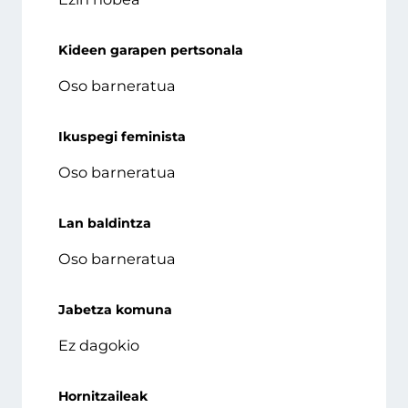
Kideen garapen pertsonala
Oso barneratua
Ikuspegi feminista
Oso barneratua
Lan baldintza
Oso barneratua
Jabetza komuna
Ez dagokio
Hornitzaileak