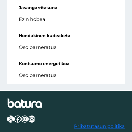
Jasangarritasuna
Ezin hobea
Hondakinen kudeaketa
Oso barneratua
Kontsumo energetikoa
Oso barneratua
X
Facebook
Instagram
Mail
Pribatutasun politika