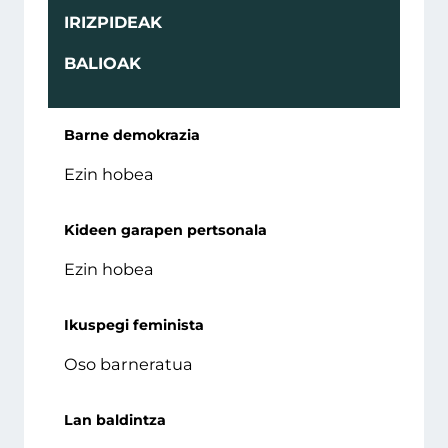
IRIZPIDEAK
BALIOAK
Barne demokrazia
Ezin hobea
Kideen garapen pertsonala
Ezin hobea
Ikuspegi feminista
Oso barneratua
Lan baldintza