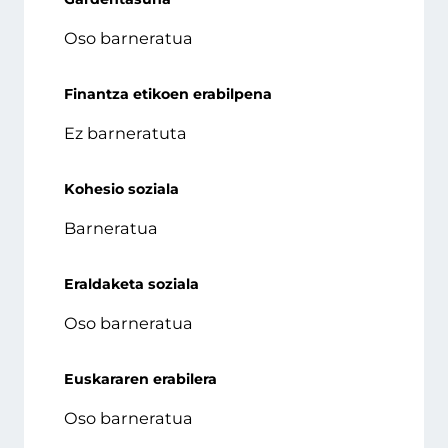
Oso barneratua
Finantza etikoen erabilpena
Ez barneratuta
Kohesio soziala
Barneratua
Eraldaketa soziala
Oso barneratua
Euskararen erabilera
Oso barneratua