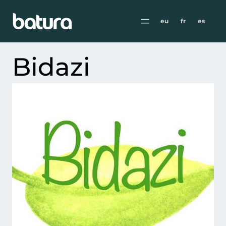
eu
fr
es
Bidazi