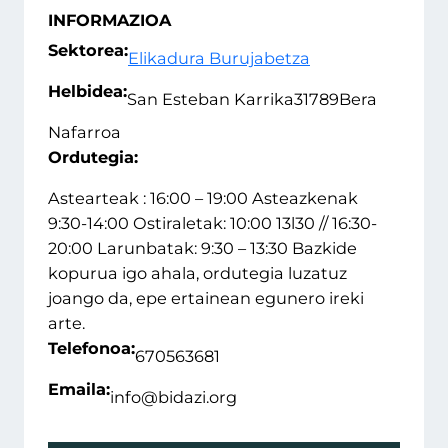
INFORMAZIOA
Sektorea:
Elikadura Burujabetza
Helbidea:
San Esteban Karrika
31789
Bera
Nafarroa
Ordutegia:
Astearteak : 16:00 – 19:00 Asteazkenak
9:30-14:00 Ostiraletak: 10:00 13l30 // 16:30-
20:00 Larunbatak: 9:30 – 13:30 Bazkide
kopurua igo ahala, ordutegia luzatuz
joango da, epe ertainean egunero ireki
arte.
Telefonoa:
670563681
Emaila:
info@bidazi.org