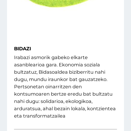
BIDAZI
Irabazi asmorik gabeko elkarte
asanblearioa gara. Ekonomia soziala
bultzatuz, Bidasoaldea biziberritu nahi
dugu, mundu iraunkor bat gauzatzeko.
Pertsonetan oinarritzen den
kontsumoaren bertze eredu bat bultzatu
nahi dugu: solidarioa, ekologikoa,
arduratsua, ahal bezain lokala, kontzientea
eta transformatzailea