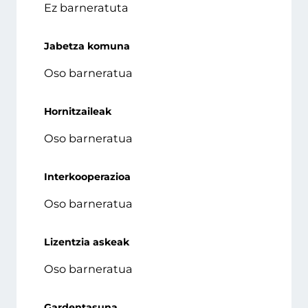
Ez barneratuta
Jabetza komuna
Oso barneratua
Hornitzaileak
Oso barneratua
Interkooperazioa
Oso barneratua
Lizentzia askeak
Oso barneratua
Gardentasuna