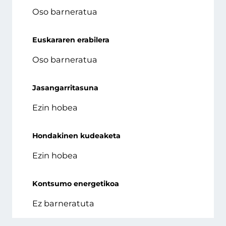
Oso barneratua
Euskararen erabilera
Oso barneratua
Jasangarritasuna
Ezin hobea
Hondakinen kudeaketa
Ezin hobea
Kontsumo energetikoa
Ez barneratuta