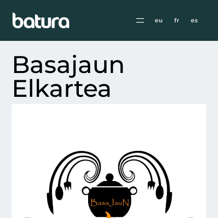
eu
fr
es
Basajaun
Elkartea