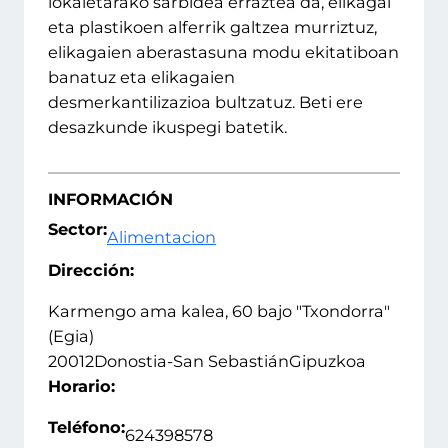
lokaletarako sarbidea erraztea da, elikagai
eta plastikoen alferrik galtzea murriztuz,
elikagaien aberastasuna modu ekitatiboan
banatuz eta elikagaien
desmerkantilizazioa bultzatuz. Beti ere
desazkunde ikuspegi batetik.
INFORMACIÓN
Sector:
Alimentacion
Dirección:
Karmengo ama kalea, 60 bajo "Txondorra"
(Egia)
20012
Donostia-San Sebastián
Gipuzkoa
Horario:
Teléfono:
624398578