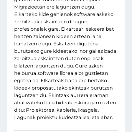
Migrazioetan ere laguntzen dugu.
Elkarteko kide gehienok software askeko
zerbitzuak eskaintzen ditugun
profesionalak gara. Elkarteari eskaera bat
heltzen zaionean kideen artean lana
banatzen dugu. Eskatzen digutena
burutzeko gure kideetako inor gai ez bada
zerbitzua eskaintzen duten enpresak
bilatzen laguntzen dugu. Gure azken
helburua software librea alor guztietan
egotea da. Elkarteak baita ere bertako
kideek proposatutako ekintzak burutzen
laguntzen du. Ekintzak aurrera eraman
ahal izateko baliabideak eskuragarri uzten
ditu: Proiektorea, kableria, ikasgela,
Lagunak proiektu kudeatzailea, eta abar.