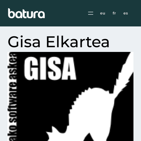
eu
fr
es
Gisa Elkartea