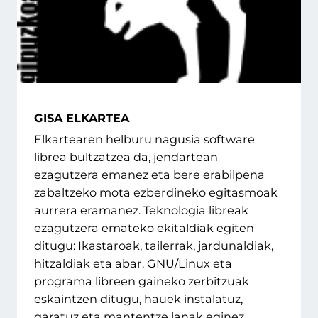
GISA ELKARTEA
Elkartearen helburu nagusia software
librea bultzatzea da, jendartean
ezagutzera emanez eta bere erabilpena
zabaltzeko mota ezberdineko egitasmoak
aurrera eramanez. Teknologia libreak
ezagutzera emateko ekitaldiak egiten
ditugu: Ikastaroak, tailerrak, jardunaldiak,
hitzaldiak eta abar. GNU/Linux eta
programa libreen gaineko zerbitzuak
eskaintzen ditugu, hauek instalatuz,
garatuz eta mantentze lanak eginez.