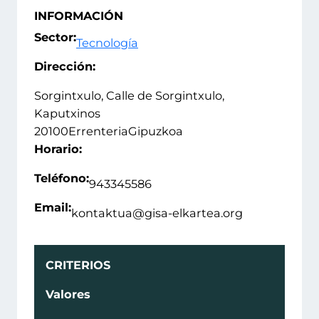
INFORMACIÓN
Sector:
Tecnología
Dirección:
Sorgintxulo, Calle de Sorgintxulo,
Kaputxinos
20100
Errenteria
Gipuzkoa
Horario:
Teléfono:
943345586
Email:
kontaktua@gisa-elkartea.org
CRITERIOS
Valores