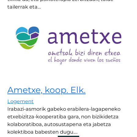
tailerrak eta…
Ametxe, koop. Elk.
Logement
Irabazi-asmorik gabeko erabilera-lagapeneko
etxebizitza-kooperatiba gara, non bizikidetza
kolaboratiboa, autosustapena eta jabetza
kolektiboa babesten dugu.…