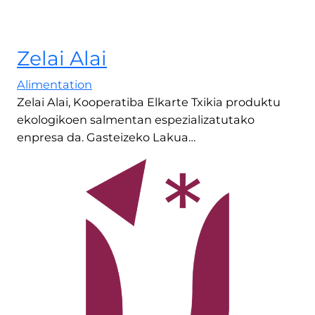
Zelai Alai
Alimentation
Zelai Alai, Kooperatiba Elkarte Txikia produktu
ekologikoen salmentan espezializatutako
enpresa da. Gasteizeko Lakua…