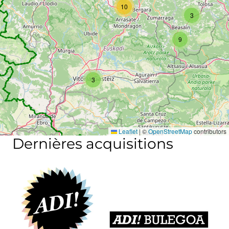
10
3
9
3
Leaflet
|
©
OpenStreetMap
contributors
Dernières acquisitions