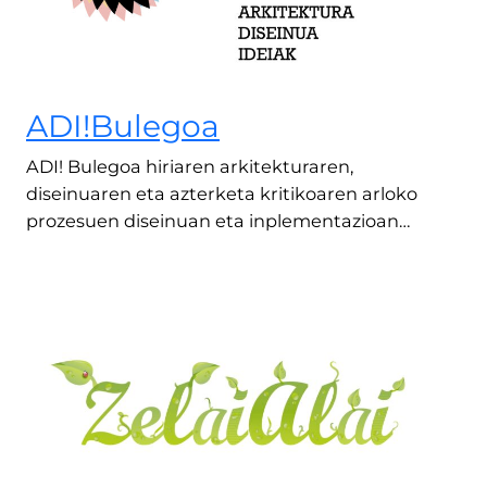
ADI!Bulegoa
ADI! Bulegoa hiriaren arkitekturaren,
diseinuaren eta azterketa kritikoaren arloko
prozesuen diseinuan eta inplementazioan…