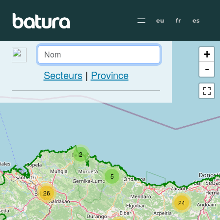
eu
fr
es
+
-
Secteurs
|
Province
2
5
26
24