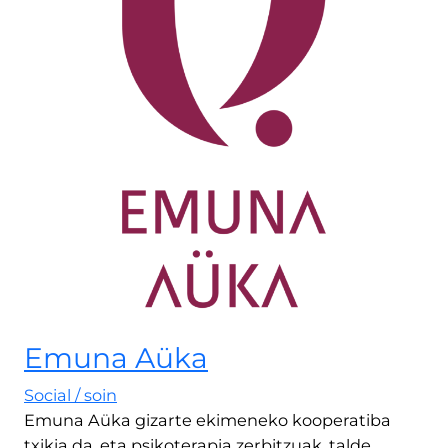
Emuna Aüka
Social / soin
Emuna Aüka gizarte ekimeneko kooperatiba
txikia da, eta psikoterapia zerbitzuak, talde