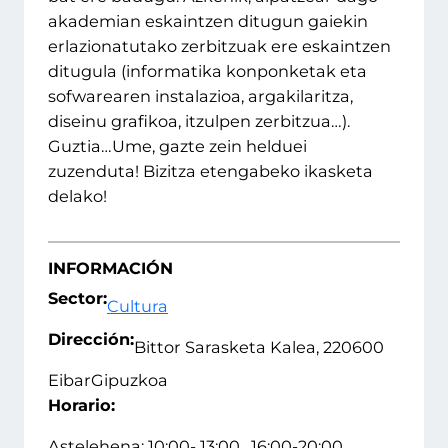
akademian eskaintzen ditugun gaiekin
erlazionatutako zerbitzuak ere eskaintzen
ditugula (informatika konponketak eta
sofwarearen instalazioa, argakilaritza,
diseinu grafikoa, itzulpen zerbitzua…).
Guztia…Ume, gazte zein helduei
zuzenduta! Bizitza etengabeko ikasketa
delako!
INFORMACIÓN
Sector:
Cultura
Dirección:
Bittor Sarasketa Kalea, 2
20600
Eibar
Gipuzkoa
Horario:
Astelehena: 10:00- 13:00 , 16:00-20:00