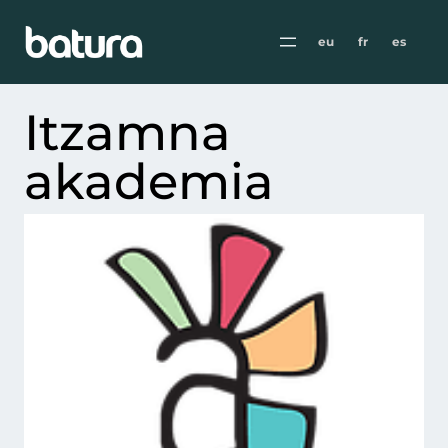
eu
fr
es
Itzamna
akademia