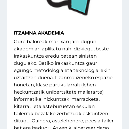
ITZAMNA AKADEMIA
Gure baloreak martxan jarri dugun
akademiari aplikatu nahi dizkiogu, beste
irakaskuntza eredu batean sinisten
dugulako. Betiko irakaskuntza gaur
egungo metodologia eta teknologiarekin
uztartzen duena. Itzanma izeneko espazio
honetan, klase partikularrak (lehen
hezkuntzatik unibertsitate mailararte)
informatika, hizkuntzak, marrazketa,
kitarra… eta asteburuetan eskulan
tailerrak bezalako zerbitzuak eskaintzen
ditugu. Gainera, astelehenero, poesia tailer
bat ere badugu. Azkenik, aipatzear dago